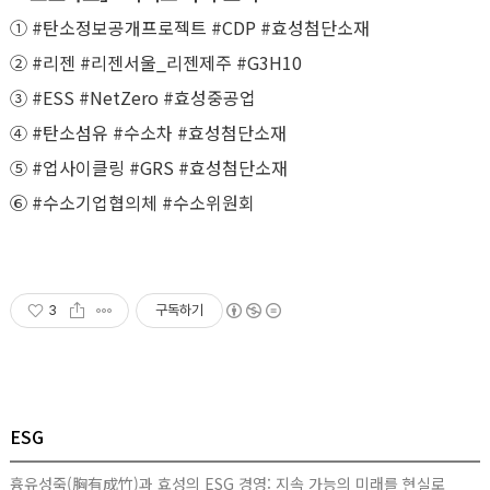
① #탄소정보공개프로젝트 #CDP #효성첨단소재
② #리젠 #리젠서울_리젠제주 #G3H10
③ #ESS #NetZero #효성중공업
④ #탄소섬유 #수소차 #효성첨단소재
⑤ #업사이클링 #GRS #효성첨단소재
⑥ #수소기업협의체 #수소위원회
3
구독하기
ESG
흉유성죽(胸有成竹)과 효성의 ESG 경영: 지속 가능의 미래를 현실로