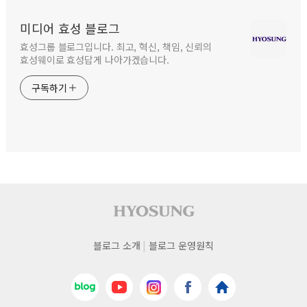
미디어 효성 블로그
효성그룹 블로그입니다. 최고, 혁신, 책임, 신뢰의
효성웨이로 효성답게 나아가겠습니다.
구독하기
사이트 푸터
푸터
블로그 소개
블로그 운영원칙
네비게이션
네이버블로그
유튜브
인스타그램
페이스북
효성
바로가기
바로가기
바로가기
바로가기
홈페이지