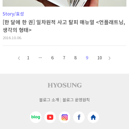
Story/효성
[한 달에 한 권] 일차원적 사고 탈피 매뉴얼 <언플래트닝,
생각의 형태>
2016.10.06.
1
···
6
7
8
9
10
이전
다음
페이지
페이지
사이트 푸터
푸터
블로그 소개
블로그 운영원칙
네비게이션
네이버블로그
유튜브
인스타그램
페이스북
효성
바로가기
바로가기
바로가기
바로가기
홈페이지
바로가기