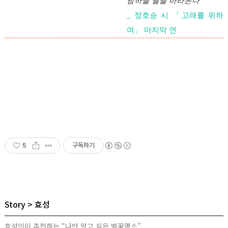
밤하늘 별을 바라본다
_ 정호승 시 「고래를 위하
여」 마지막 연
5
구독하기
Story
효성
효성인이 추천하는 “나만 알고 싶은 벚꽃명소”