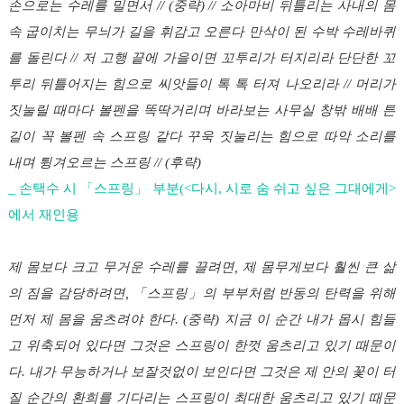
손으로는 수레를 밀면서 // (중략) // 소아마비 뒤틀리는 사내의 몸
속 굽이치는 무늬가 길을 휘감고 오른다 만삭이 된 수박 수레바퀴
를 돌린다 // 저 고행 끝에 가을이면 꼬투리가 터지리라 단단한 꼬
투리 뒤틀어지는 힘으로 씨앗들이 톡 톡 터져 나오리라 // 머리가
짓눌릴 때마다 볼펜을 똑딱거리며 바라보는 사무실 창밖 배배 튼
길이 꼭 볼펜 속 스프링 같다 꾸욱 짓눌리는 힘으로 따악 소리를
내며 튕겨오르는 스프링 // (후략)
_ 손택수 시 「스프링」 부분(<다시, 시로 숨 쉬고 싶은 그대에게>
에서 재인용
제 몸보다 크고 무거운 수레를 끌려면, 제 몸무게보다 훨씬 큰 삶
의 짐을 감당하려면, 「스프링」의 부부처럼 반동의 탄력을 위해
먼저 제 몸을 움츠려야 한다. (중략) 지금 이 순간 내가 몹시 힘들
고 위축되어 있다면 그것은 스프링이 한껏 움츠리고 있기 때문이
다. 내가 무능하거나 보잘것없이 보인다면 그것은 제 안의 꽃이 터
질 순간의 환희를 기다리는 스프링이 최대한 움츠리고 있기 때문