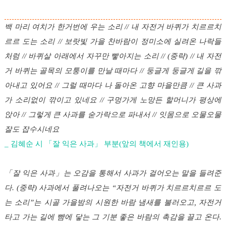
백 마리 여치가 한거번에 우는 소리 // 내 자전거 바퀴가 치르르치
르르 도는 소리 // 보랏빛 가을 찬바람이 정미소에 실려온 나락들
처럼 // 바퀴살 아래에서 자꾸만 빻아지는 소리 // (중략) // 내 자전
거 바퀴는 골목의 모퉁이를 만날 때마다 // 둥글게 둥글게 길을 깎
아내고 있어요 // 그럴 때마다 나 돌아온 고향 마을만큼 // 큰 사과
가 소리없이 깎이고 있네요 // 구멍가게 노망든 할머니가 평상에
앉아 // 그렇게 큰 사과를 숟가락으로 파내서 // 잇몸으로 오물오물
잘도 잡수시네요
_ 김혜순 시 「잘 익은 사과」 부분(앞의 책에서 재인용)
「잘 익은 사과」는 오감을 통해서 사과가 걸어오는 말을 들려준
다. (중략) 사과에서 풀려나오는 “자전거 바퀴가 치르르치르르 도
는 소리”는 시골 가을밤의 시원한 바람 냄새를 불러오고, 자전거
타고 가는 길에 뺨에 닿는 그 기분 좋은 바람의 촉감을 끌고 온다.