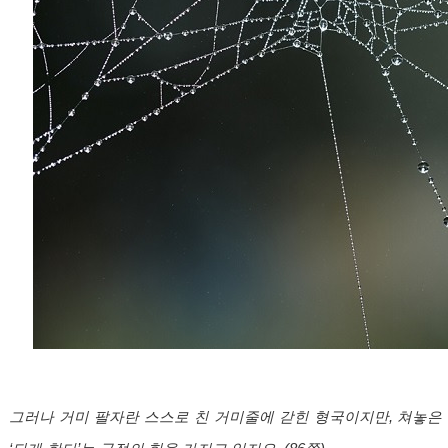
그러나 거미 팔자란 스스로 친 거미줄에 갇힌 형국이지만, 쳐놓은