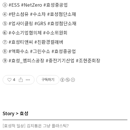
③ #ESS #NetZero #효성중공업
④ #탄소섬유 #수소차 #효성첨단소재
⑤ #업사이클링 #GRS #효성첨단소재
⑥ #수소기업협의체 #수소위원회
⑦ #효성티앤씨 #친환경컬래버
⑧ #액화수소 #그린수소 #효성중공업
⑨ #효성_멤피스공장 #중전기기산업 #조현준회장
4
구독하기
Story
효성
[효성적 일상] 김치통은 그냥 플라스틱?