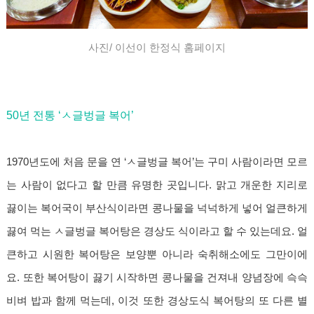
사진/
이선이 한정식 홈페이지
50년 전통 ‘ㅅ글벙글 복어’
1970년도에 처음 문을 연 ‘ㅅ글벙글 복어’는 구미 사람이라면 모르
는 사람이 없다고 할 만큼 유명한 곳입니다. 맑고 개운한 지리로
끓이는 복어국이 부산식이라면 콩나물을 넉넉하게 넣어 얼큰하게
끓여 먹는 ㅅ글벙글 복어탕은 경상도 식이라고 할 수 있는데요. 얼
큰하고 시원한 복어탕은 보양뿐 아니라 숙취해소에도 그만이에
요. 또한 복어탕이 끓기 시작하면 콩나물을 건져내 양념장에 슥슥
비벼 밥과 함께 먹는데, 이것 또한 경상도식 복어탕의 또 다른 별