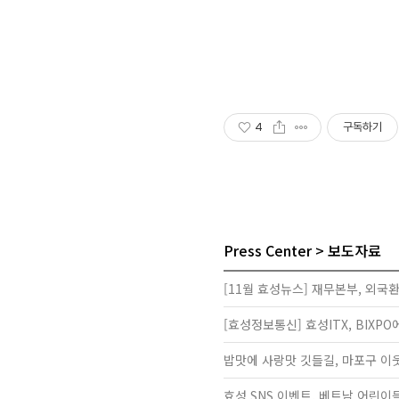
4
구독하기
Press Center
보도자료
[11월 효성뉴스] 재무본부, 외국
[효성정보통신] 효성ITX, BIXP
밥맛에 사랑맛 깃들길, 마포구 이웃
효성 SNS 이벤트, 베트남 어린