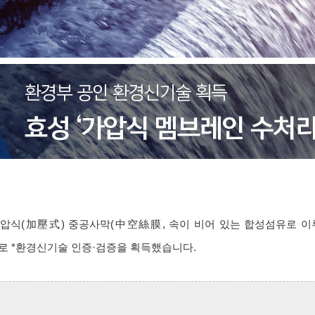
가압식(加壓式) 중공사막(中空絲
膜
, 속이 비어 있는 합성섬유로 
템으로 *환경신기술 인증·검증을 획득했습니다.