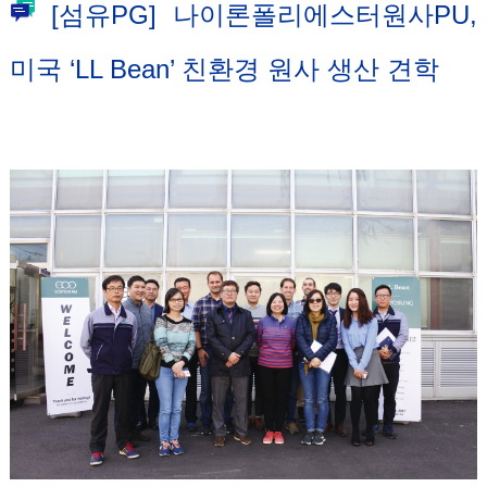
[섬유PG] 나이론폴리에스터원사PU,
미국 ‘LL Bean’ 친환경 원사 생산 견학