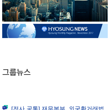
그룹뉴스
[전사 공통] 재무본부, 외국환거래법