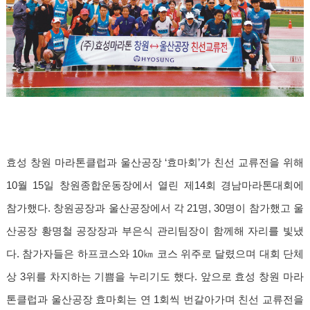
효성 창원 마라톤클럽과 울산공장 ‘효마회’가 친선 교류전을 위해
10월 15일 창원종합운동장에서 열린 제14회 경남마라톤대회에
참가했다. 창원공장과 울산공장에서 각 21명, 30명이 참가했고 울
산공장 황명철 공장장과 부은식 관리팀장이 함께해 자리를 빛냈
다. 참가자들은 하프코스와 10㎞ 코스 위주로 달렸으며 대회 단체
상 3위를 차지하는 기쁨을 누리기도 했다. 앞으로 효성 창원 마라
톤클럽과 울산공장 효마회는 연 1회씩 번갈아가며 친선 교류전을