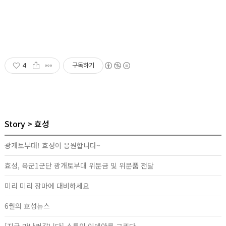
4
구독하기
Story
효성
광개토부대! 효성이 응원합니다~
효성, 육군1군단 광개토부대 위문금 및 위문품 전달
미리 미리 장마에 대비하세요
6월의 효성뉴스
[지금 만나러갑니다] 소통의 이데아를 그리다