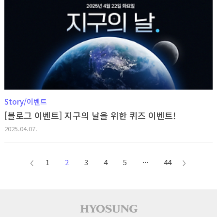
Story/이벤트
[블로그 이벤트] 지구의 날을 위한 퀴즈 이벤트!
2025.04.07.
1
2
3
4
5
···
44
이전
다음
페이지
페이지
사이트 푸터