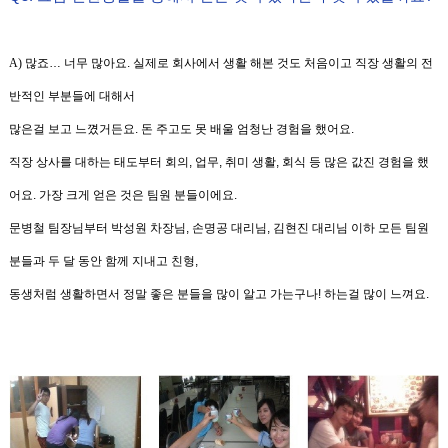
A)
많죠
…
너무 많아요
.
실제로 회사에서 생활 해본 것도 처음이고 직장
생활의 전
반적인 부분들에 대해서
많은걸 보고 느꼈거든요
.
돈 주고도 못 배울 엄청난 경험을 했어요
.
직장 상사를 대하는 태도부터 회의
,
업무
,
취미 생활
,
회식 등 많은 값진 경험을 했
어요
.
가장 크게 얻은 것은 팀원 분들이에요
.
문병철
팀장님부터
박성원
차장님
,
손명공 대리님
,
김현진
대리님 이하 모든 팀원
분들과 두 달 동안 함께 지내고 친형
,
동생처럼 생활하면
서 정말 좋은 분들을 많이 알고 가는구나
!
하는걸 많이 느껴요
.