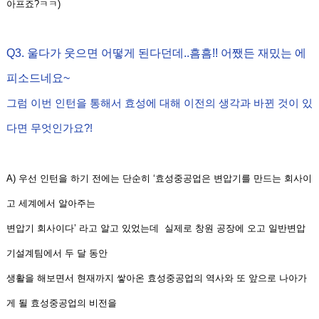
아프죠
?
ㅋㅋ
)
Q3. 울다가 웃으면 어떻게 된다던데..흠흠!! 어쨌든 재밌는 에
피소드네요~
그럼 이번 인턴을 통해서 효성에 대해 이전의 생각과 바뀐 것이 있
다면 무엇인가요?!
A)
우선 인턴을 하기 전에는 단순히
‘
효성중공업은 변압기를 만드는 회사이
고 세계에서 알아주는
변압기 회사이다
’
라고
알고 있었는데
실제로 창원 공장에 오고
일반변압
기설계팀에서 두 달 동안
생활을 해보면서 현재까지 쌓아온
효성중공업의 역사와 또 앞으로 나아
가
게 될 효성중공업의 비전을