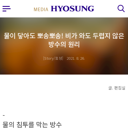
MY FRIEND HYOSUNG
사이드바 열기
검색 레이어 열기
물이 닿아도 뽀송뽀송! 비가 와도 두렵지 않은
방수의 원리
Story/효성
2021. 8. 26.
글. 편집실
-
물의 침투를 막는 방수