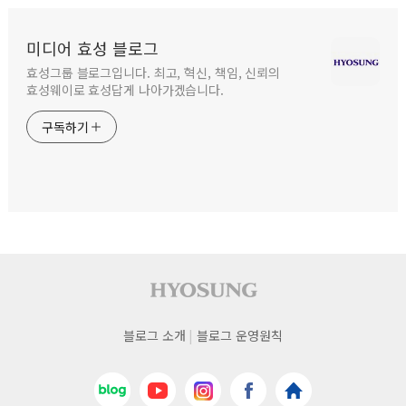
미디어 효성 블로그
효성그룹 블로그입니다. 최고, 혁신, 책임, 신뢰의
효성웨이로 효성답게 나아가겠습니다.
구독하기
사이트 푸터
푸터
블로그 소개
블로그 운영원칙
네비게이션
네이버블로그
유튜브
인스타그램
페이스북
효성
바로가기
바로가기
바로가기
바로가기
홈페이지