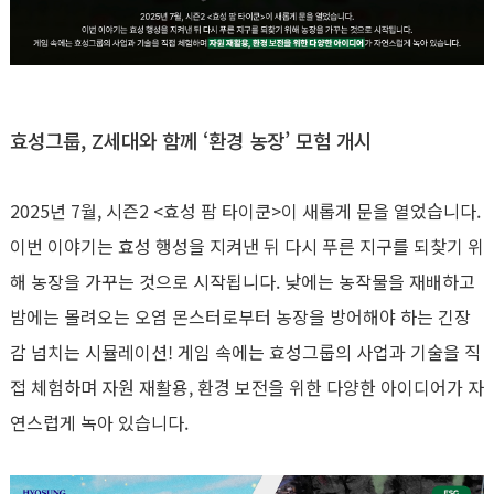
효성그룹
, Z
세대와 함께
‘
환경 농장
’
모험 개시
2025
년
7
월
,
시즌
2 <
효성 팜 타이쿤
>
이 새롭게 문을 열었습니다
.
이번 이야기는 효성 행성을 지켜낸 뒤 다시 푸른 지구를 되찾기 위
해 농장을 가꾸는 것으로 시작됩니다
.
낮에는 농작물을 재배하고
밤에는 몰려오는 오염 몬스터로부터 농장을 방어해야 하는 긴장
감 넘치는 시뮬레이션
!
게임 속에는 효성그룹의 사업과 기술을 직
접 체험하며 자원 재활용
,
환경 보전을 위한 다양한 아이디어가 자
연스럽게 녹아 있습니다
.