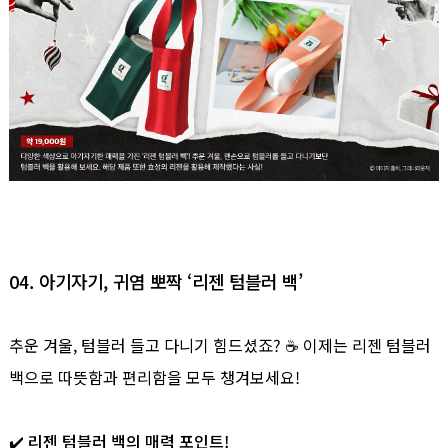
04. 아기자기, 귀염 뽀짝 ‘리젠 텀블러 백’
추운 겨울, 텀블러 들고 다니기 힘드셨죠? ☕ 이제는 리젠 텀블러
백으로 따뜻함과 편리함을 모두 챙겨보세요!
✔️ 리젠 텀블러 백의 매력 포인트!