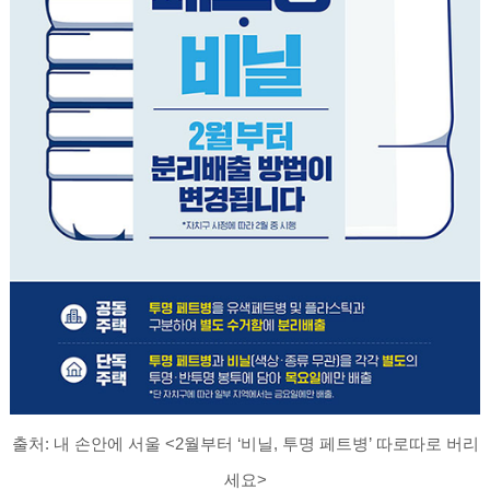
출처:
내 손안에 서울 <2월부터 ‘비닐, 투명 페트병’ 따로따로 버리
세요>