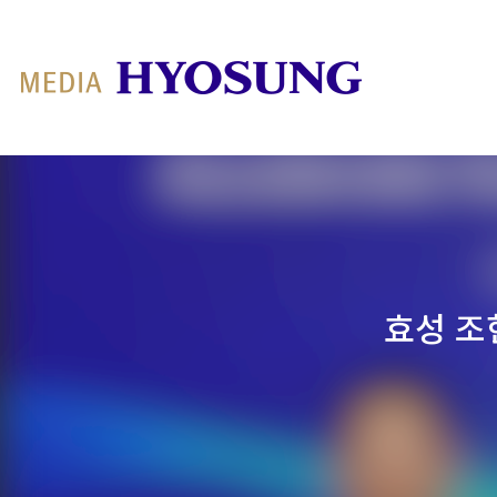
MY FRIEND HYOSUNG
효성 조