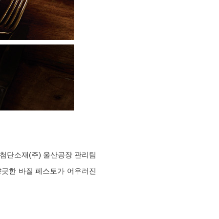
첨단소재(주)
울산공장 관리팀
향긋한 바질 페스토가 어우러진