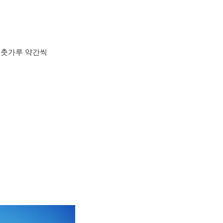
금·후춧가루 약간씩