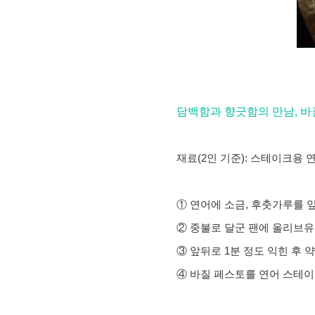
담백함과 향긋함의 만남, 바
재료(2인 기준): 스테이크용 연
① 연어에 소금, 후춧가루를 
② 중불로 달군 팬에 올리브유
③ 앞뒤로 1분 정도 익힌 후 약
④ 바질 페스토를 연어 스테이