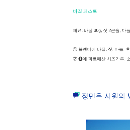
바질 페스토
재료: 바질 30g, 잣 2큰술, 
① 블렌더에 바질, 잣, 마늘,
② ❶에 파르메산 치즈가루, 소
정민우 사원의 