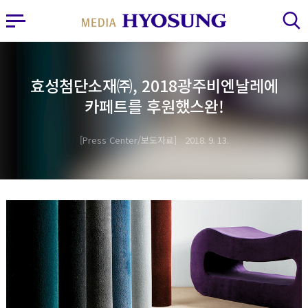
MY FRIEND HYOSUNG
사이드바 열기
검색 레이어 열기
효성첨단소재㈜, 2018광주비엔날레에
카페트를 후원했스완!
Press Center/보도자료
2018. 9. 13.