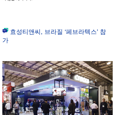
효성티앤씨, 브라질 ‘페브라텍스’ 참
가