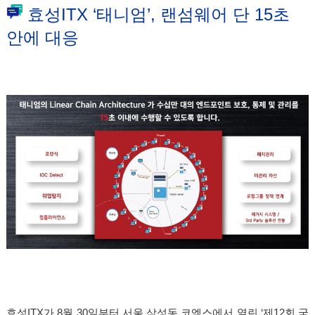
효성ITX ‘태니엄’, 랜섬웨어 단 15초
안에 대응
효성ITX가 8월 30일부터 서울 삼성동 코엑스에서 열린 ‘제12회 국