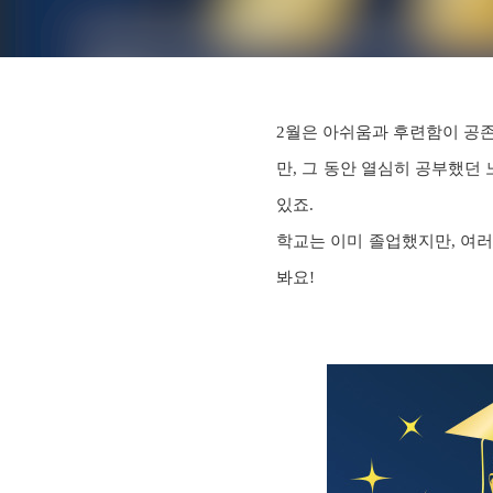
2월은 아쉬움과 후련함이 공존
만, 그 동안 열심히 공부했던
있죠.
학교는 이미 졸업했지만, 여러
봐요!