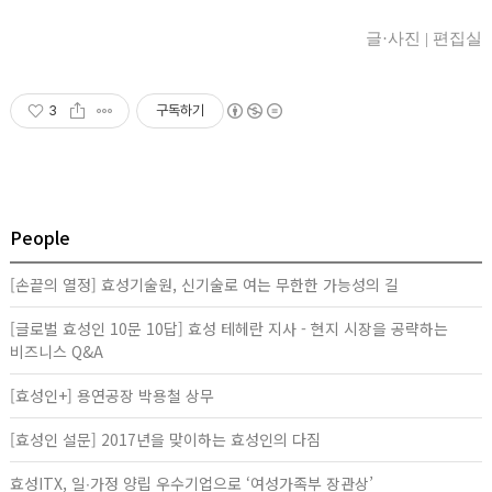
글·사진 | 편집실
3
구독하기
People
[손끝의 열정] 효성기술원, 신기술로 여는 무한한 가능성의 길
[글로벌 효성인 10문 10답] 효성 테헤란 지사 - 현지 시장을 공략하는
비즈니스 Q&A
[효성인+] 용연공장 박용철 상무
[효성인 설문] 2017년을 맞이하는 효성인의 다짐
효성ITX, 일∙가정 양립 우수기업으로 ‘여성가족부 장관상’