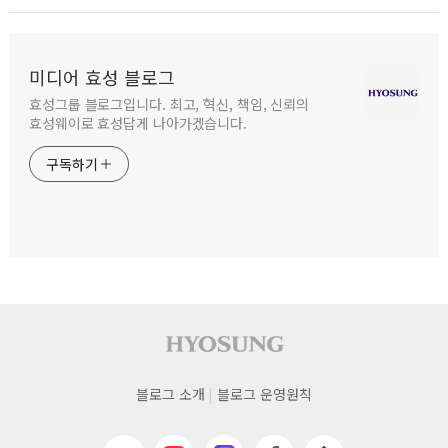
미디어 효성 블로그
효성그룹 블로그입니다. 최고, 혁신, 책임, 신뢰의
효성웨이로 효성답게 나아가겠습니다.
구독하기
사이트 푸터
푸터
블로그 소개
블로그 운영원칙
네비게이션
네이버블로그
유튜브
인스타그램
페이스북
효성