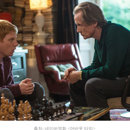
출처: 네이버영화 <어바웃 타임>