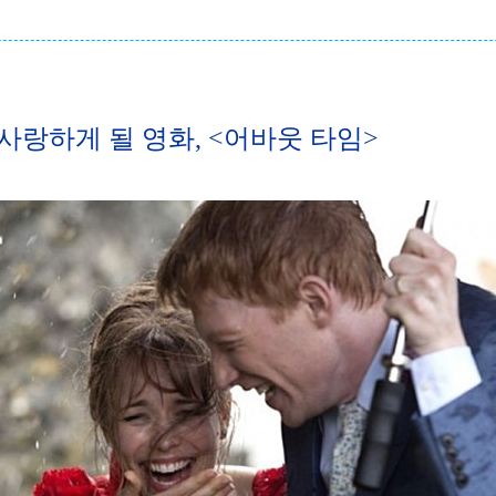
사랑하게 될 영화, <어바웃 타임>