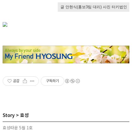
글
안현식(홍보3팀 대리)
사진
터키법인
공감
구독하기
Story
효성
효성타운 5월 1호