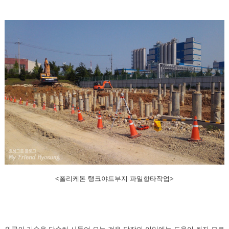
<폴리케톤 탱크야드부지 파일항타작업>