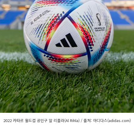
2022 카타르 월드컵 공인구 알 리흘라(Al Rihla) / 출처: 아디다스(adidas.com)