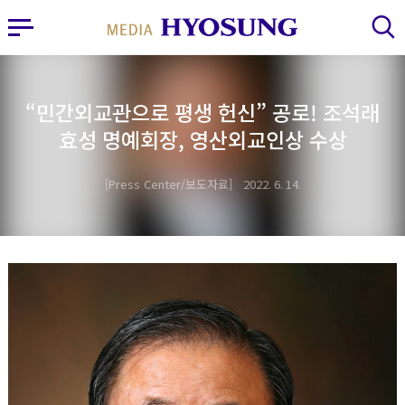
MY FRIEND HYOSUNG
사이드바 열기
검색 레이어 열기
“민간외교관으로 평생 헌신” 공로! 조석래
효성 명예회장, 영산외교인상 수상
Press Center/보도자료
2022. 6. 14.