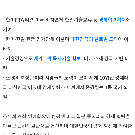
- 한미FTA 타결∙미국 비자면제∙한일기술교류 등
경제협력확대
에
기여
- 한미∙한일∙한중 경제단체 이끌며
대한민국의 글로벌 도약
에 이
바지
- 기술경영으로
세계 1위 독자기술 확보
, 미래 소재 강국 기반 마
련
- 조 명예회장, “여러 사람들의 노력이 모여 세계 10위권 경제대
국 대한민국 이뤄내 감개무량… 세계에서 존경받는 1등 국가 되
길”
조석래 효성 명예회장이 한평생 미국∙일본∙중국과의 경제 협력을
이끌고 민간외교관으로 헌신하며 대한민국의 경제 발전에 기여한