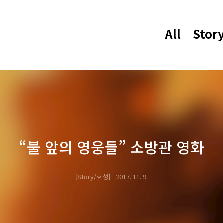
All
Stor
“불 앞의 영웅들” 소방관 영화
Story/효성
2017. 11. 9.