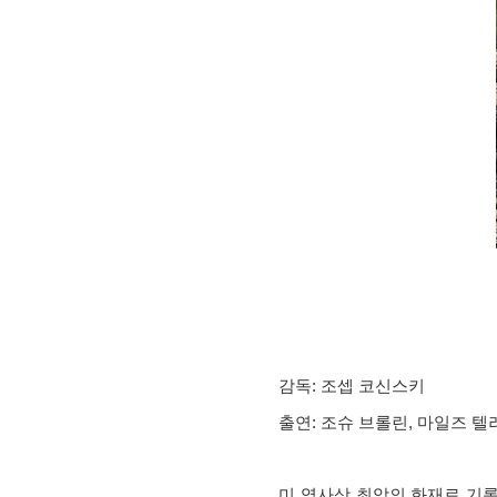
감독: 조셉 코신스키
출연: 조슈 브롤린, 마일즈 텔
미 역사상 최악의 화재로 기록