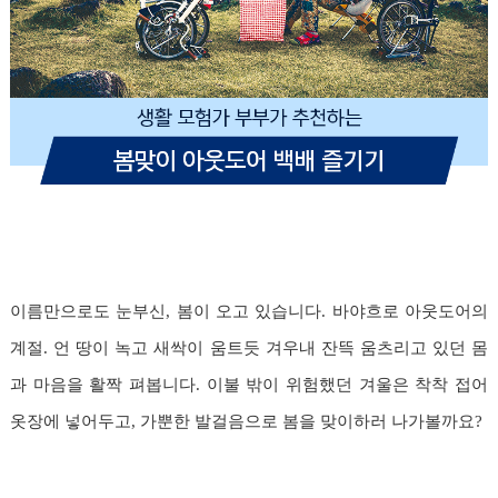
이름만으로도 눈부신, 봄이 오고 있습니다. 바야흐로 아웃도어의
계절. 언 땅이 녹고 새싹이 움트듯 겨우내 잔뜩 움츠리고 있던 몸
과 마음을 활짝 펴봅니다. 이불 밖이 위험했던 겨울은 착착 접어
옷장에 넣어두고, 가뿐한 발걸음으로 봄을 맞이하러 나가볼까요?