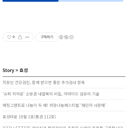
9
구독하기
Story
효성
직장인 건강검진, 함께 받으면 좋은 추가검사 항목
‘슈퍼 히어로’ 소방관 내열복의 비밀, 아라미드 섬유의 기술
매칭그랜트로 나눔이 두 배! 희망나눔페스티벌 ‘재민아 사랑해’
효성타운 10월 1호(통권 112호)
[CEO LETTER] 리더십과 팔로워십의 조화로 신뢰의 문화를 구축합시다