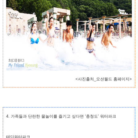
<사진출처_오션월드 홈페이지>
4. 가족들과 단란한 물놀이를 즐기고 싶다면 ‘충청도’ 워터파크
테딘워터파크