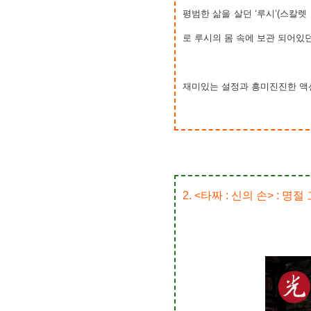
평범한 삶을 살던 ‘루시’(스칼렛
로 루시의 몸 속에 보관 되어있
재미있는 설정과 흥미진진한 액
2. <타짜 : 신의 손> : 명