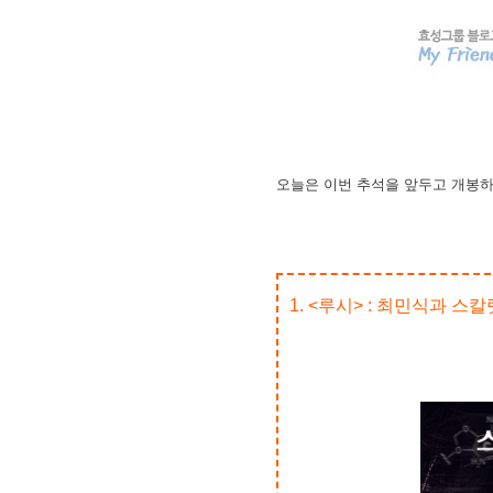
오늘은 이번
추석을 앞두고 개봉하
1. <루시> : 최민식과 스