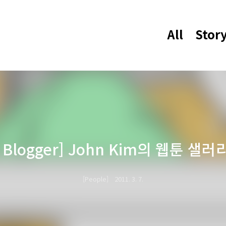
All
Stor
g Blogger] John Kim의 웹툰 샐러
People
2011. 3. 7.