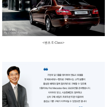
<밴츠
E-Class>