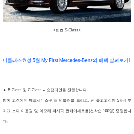
<벤츠 S-Class>
더클래스효성 5월 My First Mercedes-Benz의 혜택 살펴보기!
▲ B-Class 및 C-Class 시승캠페인을 진행합니다.
참여 고객에게
메르세데스-벤츠 텀블러
를 드리고, 전 출고고객께
SK-II 부
띠끄 스파 이용권
및
아모레 퍼시픽 썬케어세트
를(선착순 100명) 증정합니
다.