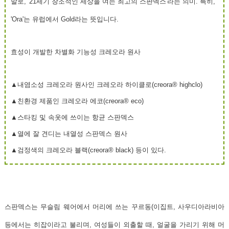
말로, '21세기 창조적인 세상을 여는 최고의 스판덱스'라는 의미. 특히,
'Ora'는 유럽에서 Gold라는 뜻입니다.
효성이 개발한 차별화 기능성 크레오라 원사
▲내염소성 크레오라 원사인 크레오라 하이클로(creora
®
highclo)
▲친환경 제품인 크레오라 에코(creora
®
eco)
▲스타킹 및 속옷에 쓰이는 항균 스판덱스
▲열에 잘 견디는 내열성 스판덱스 원사
▲검정색의 크레오라 블랙(creora
®
black) 등이 있다.
스판덱스는
무슬림 웨어에서 머리에 쓰는 꾸르동
(이집트, 사우디아라비아
등에서는
히잡
이라고 불리며, 여성들이 외출할 때, 얼굴을 가리기 위해 머