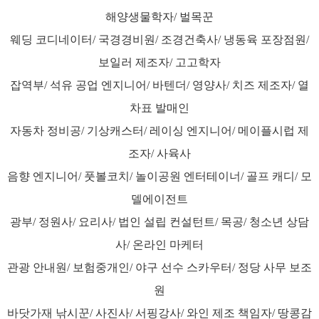
해양생물학자/ 벌목꾼
웨딩 코디네이터/ 국경경비원/ 조경건축사/ 냉동육 포장점원/
보일러 제조자/ 고고학자
잡역부/ 석유 공업 엔지니어/ 바텐더/ 영양사/ 치즈 제조자/ 열
차표 발매인
자동차 정비공/ 기상캐스터/ 레이싱 엔지니어/ 메이플시럽 제
조자/ 사육사
음향 엔지니어/ 풋볼코치/ 놀이공원 엔터테이너/ 골프 캐디/ 모
델에이전트
광부/ 정원사/ 요리사/ 법인 설립 컨설턴트/ 목공/ 청소년 상담
사/ 온라인 마케터
관광 안내원/ 보험중개인/ 야구 선수 스카우터/ 정당 사무 보조
원
바닷가재 낚시꾼/ 사진사/ 서핑강사/ 와인 제조 책임자/ 땅콩감