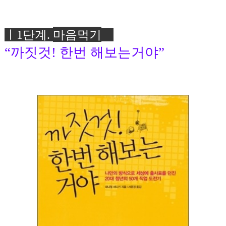
ㅣ1
단계
.
마음먹
기
“
까짓것
!
한번
해보는거야
”