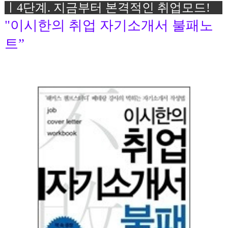
ㅣ4
단계
.
지금부터 본격적인 취업모드!
"이시한의 취업 자기소개서 불패노
트”