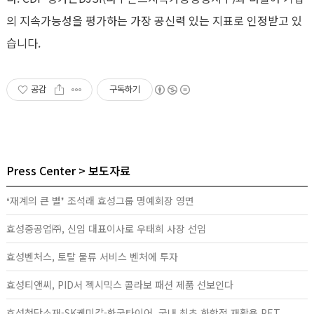
의 지속가능성을 평가하는 가장 공신력 있는 지표로 인정받고 있
습니다
.
공감
구독하기
Press Center
보도자료
❛재계의 큰 별❜ 조석래 효성그룹 명예회장 영면
효성중공업㈜, 신임 대표이사로 우태희 사장 선임
효성벤처스, 토탈 물류 서비스 벤처에 투자
효성티앤씨, PID서 젝시믹스 콜라보 패션 제품 선보인다
효성첨단소재-SK케미칼-한국타이어, 국내 최초 화학적 재활용 PET