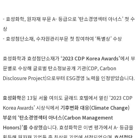
-
효성화학
,
원자재 부문
A-
등급으로 ‘탄소경영섹터 아너스’ 첫 수
상
-
효성첨단소재
,
수자원관리부문 첫 참여하여 ‘특별상’ 수상
효성화학과 효성첨단소재가
‘
2023 CDP Korea Awards
’
에서 부
문별로 수상해 글로벌 탄소정보공개 기관
(CDP, Carbon
Disclosure Project)
으로부터
ESG
경영 노력을 인정받았습니다
.
효성화학
은
13
일 서울 여의도 글래드 호텔에서 열린 ‘
2023 CDP
Korea Awards
’ 시상식에서
기후변화 대응
(Climate Change)
부문의 ‘탄소경영섹터 아너스
(Carbon Management
Honors)
’를 수상
했습니다
.
효성화학은 이번 평가에서
A-
등급을
획득해 원자재 기업들 중 최상위 기업에 선정되었으며,
효성첨단