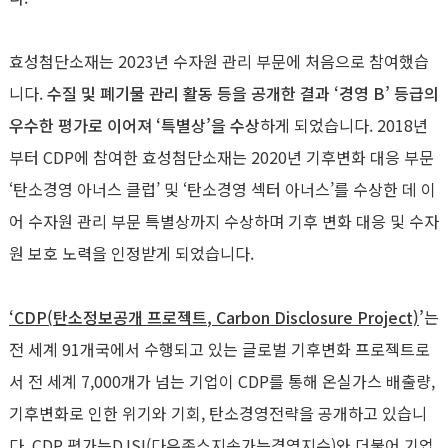
효성첨단소재는
2023
년 수자원 관리 부문에 처음으로 참여했습
니다
.
수질 및 폐기물 관리 활동 등을 공개한 결과 ‘경영
B
’ 등급의
우수한 평가로 이어져 ‘특별상’을 수상
하게 되었습니다
. 2018
년
부터
CDP
에 참여한 효성첨단소재는
2020
년 기후변화 대응 부문
‘탄소경영 아너스 클럽’ 및 ‘탄소경영 섹터 아너스’를 수상한 데 이
어 수자원 관리 부문 특별상까지 수상하며 기후 변화 대응 및 수자
원 보호 노력을 인정받게 되었습니다
.
‘
CDP(
탄소정보공개 프로젝트
, Carbon Disclosure Project)
’
는
전 세계
91
개국에서 수행되고 있는 글로벌 기후변화 프로젝트로
서 전 세계
7,000
개가 넘는 기업이
CDP
를 통해 온실가스 배출량
,
기후변화로 인한 위기와 기회
,
탄소경영전략을 공개하고 있습니
다
. CDP
평가는
DJSI(
다우존스지속가능경영지수
)
와 더불어 기업