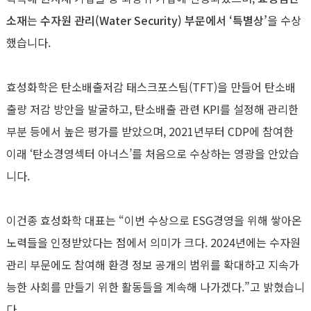
소재
는
수자원 관리
(Water Security)
부문에서 ‘특별상’
을 수상
했습니다
.
효성화학은 탄소배출저감 태스크포스팀
(TFT)
을 만들어 탄소배
출량 저감 방안을 발굴하고
,
탄소배출 관련
KPI
를 설정해 관리한
부분 등에서 높은 평가를 받았으며
, 2021
년부터
CDP
에 참여한
이래 ‘탄소경영섹터 아너스’를 처음으로 수상하는 영광을 안았습
니다
.
이건종 효성화학 대표는 “이번 수상으로
ESG
경영을 위해 쌓아온
노력들을 인정받았다는 점에서 의미가 크다
. 2024
년에는 수자원
관리 부문에도 참여해 환경 정보 공개의 범위를 확대하고 지속가
능한 사회를 만들기 위한 활동들을 계속해 나가겠다
.
”고 밝혔습니
다
.