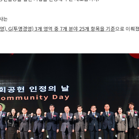
사는
영), G(투명경영) 3개 영역 중 7개 분야 25개 항목을 기준
으로 이뤄졌