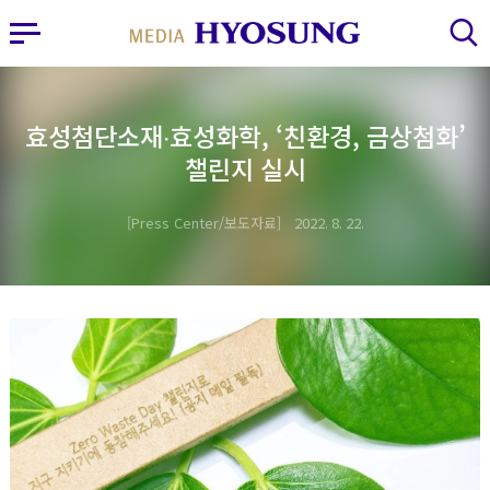
MY FRIEND HYOSUNG
사이드바 열기
검색 레이어 열기
효성첨단소재∙효성화학, ‘친환경, 금상첨화’
챌린지 실시
Press Center/보도자료
2022. 8. 22.