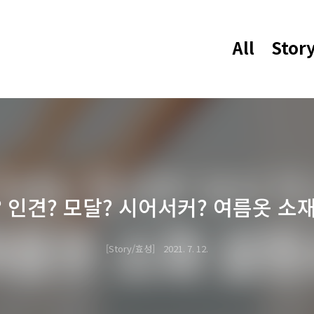
All
Stor
 인견? 모달? 시어서커? 여름옷 소
Story/효성
2021. 7. 12.