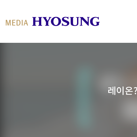
MY FRIEND HYOSUNG
레이온?