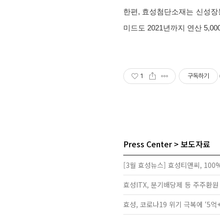
한편, 효성첨단소재는 신성장동력
미드도 2021년까지 연산 5,
1
구독하기
Press Center
보도자료
[3월 효성뉴스] 효성티앤씨, 100
효성ITX, 분기배당제 등 주주환원
효성, 코로나19 위기 극복에 ‘5억