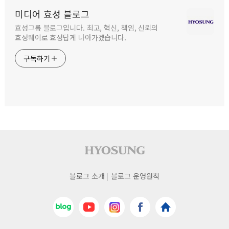
미디어 효성 블로그
효성그룹 블로그입니다. 최고, 혁신, 책임, 신뢰의
효성웨이로 효성답게 나아가겠습니다.
구독하기
사이트 푸터
푸터
블로그 소개
블로그 운영원칙
네비게이션
네이버블로그
유튜브
인스타그램
페이스북
효성
바로가기
바로가기
바로가기
바로가기
홈페이지
바로가기