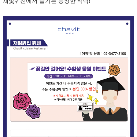
채빛퀴진에서 즐기는 풍성한 식탁!