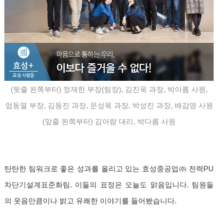
(뒷줄 왼쪽부터) 정재한 부장(팀장), 김진욱 과장, 박아름 사원,
엄동열 부장,
김동진 과장,
문성욱 과장, 박성진 과장, 배감영 사원
(앞줄 왼쪽부터) 김아람 대리, 박다름 사원
탄탄한 팀워크로 좋은 성과를 올리고 있는 효성중공업㈜ 전력PU
차단기설계표준화팀. 이들의 표정은 오늘도 맑음입니다. 팀원들
의 웃음만큼이나 밝고 유쾌한 이야기를 들어봤습니다.