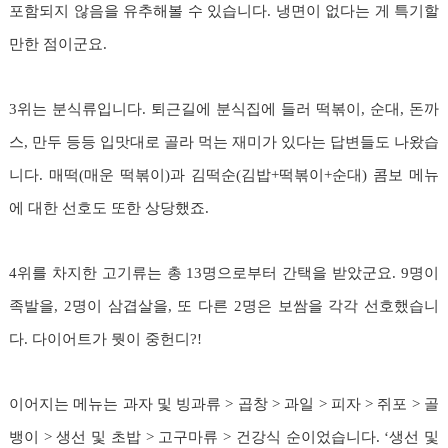
포함되지 않음을 유추해볼 수 있습니다. 냉면이 없다는 게 특기할
만한 점이군요.
3위는 분식류입니다. 퇴근길에 분식집에 들러 떡볶이, 순대, 돈까
스, 만두 등등 입맛대로 골라 먹는 재미가 있다는 답변들도 나왔습
니다. 매떡(매운 떡볶이)과 김떡순(김밥+떡볶이+순대) 콤보 메뉴
에 대한 선호도 또한 상당했죠.
4위를 차지한 고기류는 총 13명으로부터 간택을 받았군요. 9명이
족발을, 2명이 삼겹살을, 또 다른 2명은 보쌈을 각각 선호했습니
다. 다이어트가 뭣이 중헌디?!
이어지는 메뉴는 과자 및 빙과류 > 곱창 > 과일 > 피자 > 쥐포 > 골
뱅이 > 생선 및 초밥 > 고구마류 > 건강식 순이었습니다. ‘생선 및