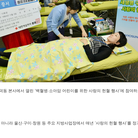
덕동 본사에서 열린 ‘백혈병∙소아암 어린이를 위한 사랑의 헌혈 행사’에 참여하
만 아니라 울산∙구미∙창원 등 주요 지방사업장에서 매년 ‘사랑의 헌혈 행사’를