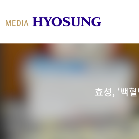
MY FRIEND HYOSUNG
효성, ‘백